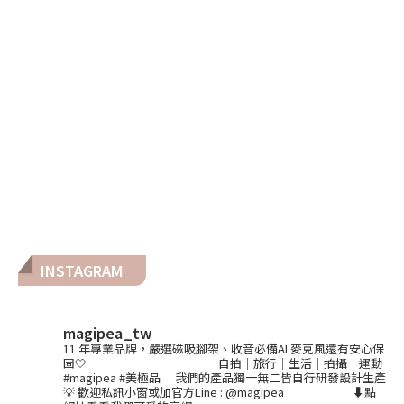
INSTAGRAM
magipea_tw
11 年專業品牌，嚴選磁吸腳架、收音必備AI 麥克風還有安心保
固🤍
⠀⠀⠀⠀⠀⠀⠀⠀⠀⠀⠀⠀⠀⠀
自拍｜旅行｜生活｜拍攝｜運動
#magipea #美極品
⠀
我們的產品獨一無二皆自行研發設計生產
💡
歡迎私訊小窗或加官方Line : @magipea
⠀⠀⠀⠀⠀⠀⠀
⬇️點