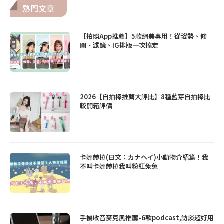
熱門文章
【拍照App推薦】5款網美專用！從姿勢、修
圖、濾鏡、IG排版一次搞定
2026【自拍棒推薦大評比】8種藍芽自拍棒比
較開箱評價
卡娜赫拉(日文：カナヘイ)小動物介紹篇！我
不叫卡娜赫拉我叫粉紅兔兔
手機收音麥克風推薦-6款podcast,訪談超好用