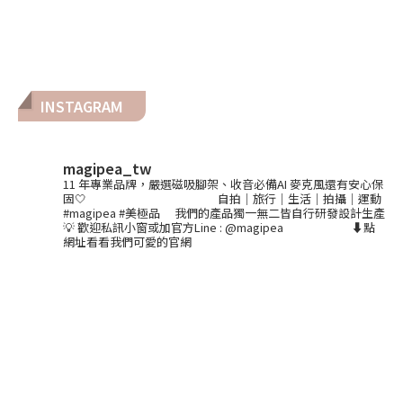
INSTAGRAM
magipea_tw
11 年專業品牌，嚴選磁吸腳架、收音必備AI 麥克風還有安心保
固🤍
⠀⠀⠀⠀⠀⠀⠀⠀⠀⠀⠀⠀⠀⠀
自拍｜旅行｜生活｜拍攝｜運動
#magipea #美極品
⠀
我們的產品獨一無二皆自行研發設計生產
💡
歡迎私訊小窗或加官方Line : @magipea
⠀⠀⠀⠀⠀⠀⠀
⬇️點
網址看看我們可愛的官網