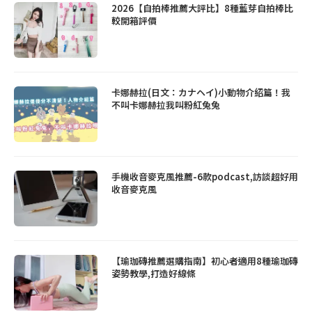
2026【自拍棒推薦大評比】8種藍芽自拍棒比
較開箱評價
卡娜赫拉(日文：カナヘイ)小動物介紹篇！我
不叫卡娜赫拉我叫粉紅兔兔
手機收音麥克風推薦-6款podcast,訪談超好用
收音麥克風
【瑜珈磚推薦選購指南】初心者適用8種瑜珈磚
姿勢教學,打造好線條