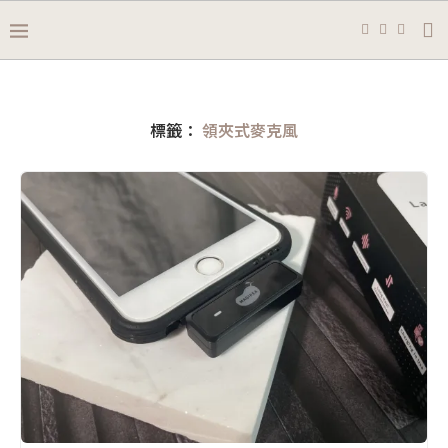
標籤：
領夾式麥克風