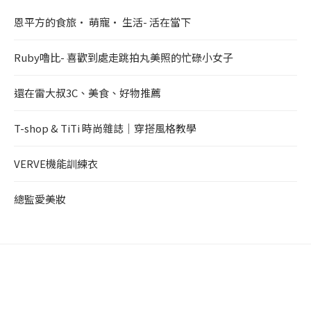
恩平方的食旅• 萌寵• 生活- 活在當下
Ruby嚕比- 喜歡到處走跳拍丸美照的忙碌小女子
還在雷大叔3C、美食、好物推薦
T-shop & TiTi 時尚雜誌｜穿搭風格教學
VERVE機能訓練衣
總監愛美妝