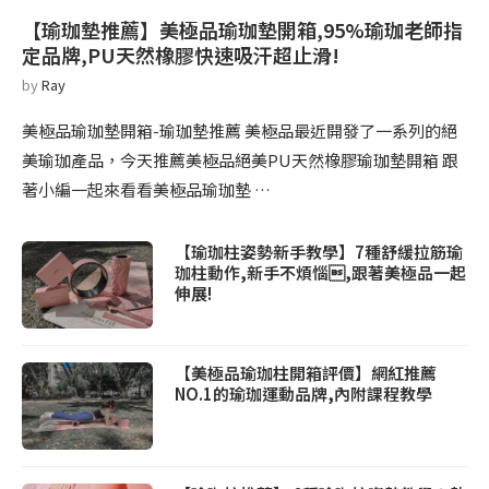
【瑜珈墊推薦】美極品瑜珈墊開箱,95%瑜珈老師指
定品牌,PU天然橡膠快速吸汗超止滑!
by
Ray
美極品瑜珈墊開箱-瑜珈墊推薦 美極品最近開發了一系列的絕
美瑜珈產品，今天推薦美極品絕美PU天然橡膠瑜珈墊開箱 跟
著小編一起來看看美極品瑜珈墊 …
【瑜珈柱姿勢新手教學】7種舒緩拉筋瑜
珈柱動作,新手不煩惱,跟著美極品一起
伸展!
【美極品瑜珈柱開箱評價】網紅推薦
NO.1的瑜珈運動品牌,內附課程教學