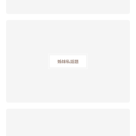
姊妹私話題