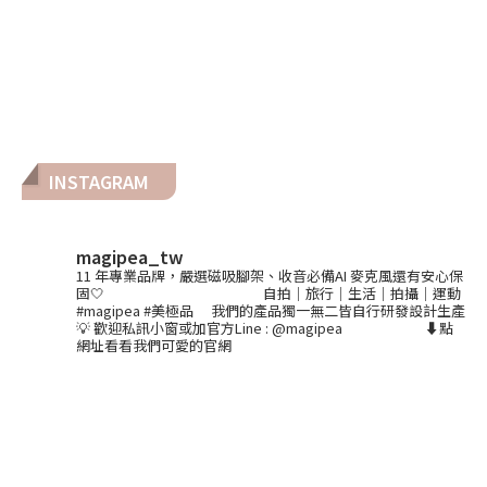
INSTAGRAM
magipea_tw
11 年專業品牌，嚴選磁吸腳架、收音必備AI 麥克風還有安心保
固🤍
⠀⠀⠀⠀⠀⠀⠀⠀⠀⠀⠀⠀⠀⠀
自拍｜旅行｜生活｜拍攝｜運動
#magipea #美極品
⠀
我們的產品獨一無二皆自行研發設計生產
💡
歡迎私訊小窗或加官方Line : @magipea
⠀⠀⠀⠀⠀⠀⠀
⬇️點
網址看看我們可愛的官網