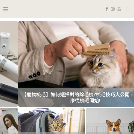
【寵物梳毛】如何選擇對的除毛梳?梳毛技巧大公開，毛孩健
康從梳毛開始!